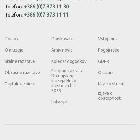
Telefon:
+386 (0)7 373 11 30
Telefon:
+386 (0)7 373 11 11
Domov
Obiskovalci
Vstopnina
O muzeju
Arhiv novic
Pogoji rabe
Stalne razstave
Koledar dogodkov
GDPR
Program razstav
Občasne razstave
O strani
Dolenjskega
muzeja Novo
Digitalne zbirke
Kazalo strani
mesto za leto
2023
Izjava o
dostopnosti
Lokacije