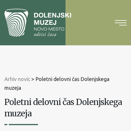
Na
vsebino
Na
glavni
meni
Arhiv novic
>
Poletni delovni čas Dolenjskega
muzeja
Poletni delovni čas Dolenjskega
muzeja