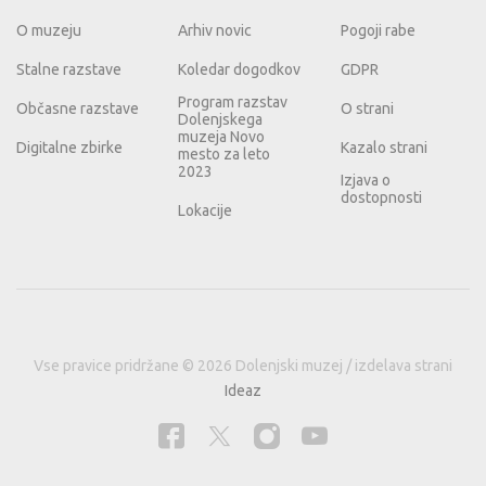
O muzeju
Arhiv novic
Pogoji rabe
Stalne razstave
Koledar dogodkov
GDPR
Program razstav
Občasne razstave
O strani
Dolenjskega
muzeja Novo
Digitalne zbirke
Kazalo strani
mesto za leto
2023
Izjava o
dostopnosti
Lokacije
Vse pravice pridržane © 2026 Dolenjski muzej / izdelava strani
Ideaz