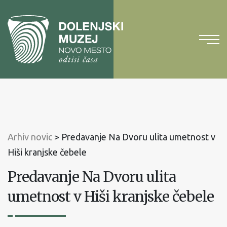
Na
vsebino
Na
glavni
meni
Arhiv novic
>
Predavanje Na Dvoru ulita umetnost v
Hiši kranjske čebele
Predavanje Na Dvoru ulita
umetnost v Hiši kranjske čebele