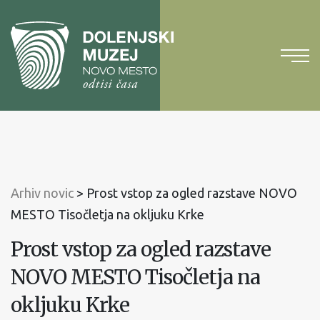
Na
vsebino
Na
glavni
meni
Arhiv novic
>
Prost vstop za ogled razstave NOVO
MESTO Tisočletja na okljuku Krke
Prost vstop za ogled razstave
NOVO MESTO Tisočletja na
okljuku Krke