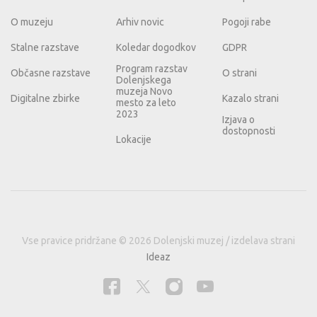
O muzeju
Arhiv novic
Pogoji rabe
Stalne razstave
Koledar dogodkov
GDPR
Program razstav
Občasne razstave
O strani
Dolenjskega
muzeja Novo
Digitalne zbirke
Kazalo strani
mesto za leto
2023
Izjava o
dostopnosti
Lokacije
Vse pravice pridržane © 2026 Dolenjski muzej / izdelava strani
Ideaz