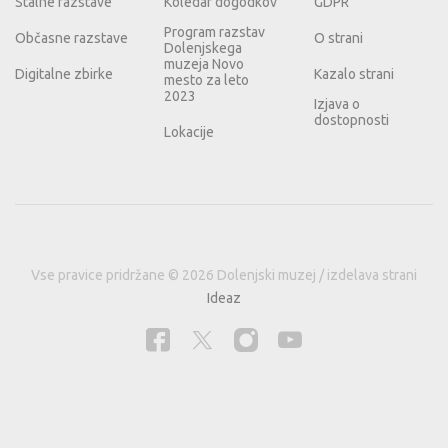
Stalne razstave
Koledar dogodkov
GDPR
Program razstav
Občasne razstave
O strani
Dolenjskega
muzeja Novo
Digitalne zbirke
Kazalo strani
mesto za leto
2023
Izjava o
dostopnosti
Lokacije
Vse pravice pridržane © 2026 Dolenjski muzej / izdelava strani
Ideaz