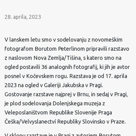
28. aprila, 2023
V lanskem letu smo v sodelovanju z novomeškim
fotografom Borutom Peterlinom pripravili razstavo
z naslovom Nova Zemlja/Tišina, s katero smo na
ogled postavili 36 analognih fotografij, ki jih je avtor
posnel v Kočevskem rogu. Razstava je od 17. aprila
2023 na ogled v Galeriji Jakubska v Pragi.
Gostovanje razstave najprej v Brnu, in sedaj v Pragi,
je plod sodelovanja Dolenjskega muzeja z
Veleposlaništvom Republike Slovenije Praga
Češka/Velvyslanectví Republiky Slovinsko v Praze.
V sklopu razstave je v Pragi z avtorjem Borutom