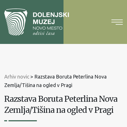
Na
vsebino
Na
glavni
meni
Arhiv novic
>
Razstava Boruta Peterlina Nova
Zemlja/Tišina na ogled v Pragi
Razstava Boruta Peterlina Nova
Zemlja/Tišina na ogled v Pragi