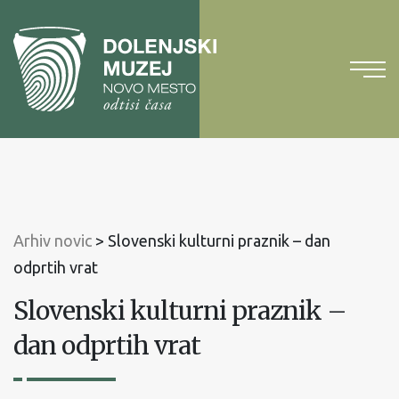
Na
vsebino
Na
glavni
meni
Arhiv novic
>
Slovenski kulturni praznik – dan
odprtih vrat
Slovenski kulturni praznik –
dan odprtih vrat