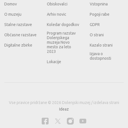
Domov
Obiskovalci
Vstopnina
O muzeju
Arhiv novic
Pogoji rabe
Stalne razstave
Koledar dogodkov
GDPR
Program razstav
Občasne razstave
O strani
Dolenjskega
muzeja Novo
Digitalne zbirke
Kazalo strani
mesto za leto
2023
Izjava o
dostopnosti
Lokacije
Vse pravice pridržane © 2026 Dolenjski muzej / izdelava strani
Ideaz