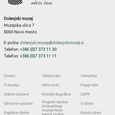
Dolenjski muzej
Muzejska ulica 7
8000 Novo mesto
E-pošta:
dolenjski.muzej@dolenjskimuzej.si
Telefon:
+386 (0)7 373 11 30
Telefon:
+386 (0)7 373 11 11
Domov
Obiskovalci
Vstopnina
O muzeju
Arhiv novic
Pogoji rabe
Stalne razstave
Koledar dogodkov
GDPR
Program razstav
Občasne razstave
O strani
Dolenjskega
muzeja Novo
Digitalne zbirke
Kazalo strani
mesto za leto