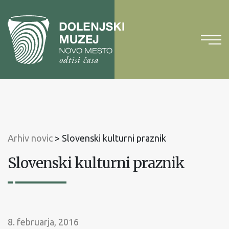
Na
vsebino
Na
glavni
meni
Arhiv novic
>
Slovenski kulturni praznik
Slovenski kulturni praznik
8. februarja, 2016