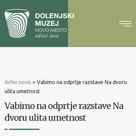
Na
vsebino
Na
glavni
meni
Arhiv novic
>
Vabimo na odprtje razstave Na dvoru
ulita umetnost
Vabimo na odprtje razstave Na
dvoru ulita umetnost