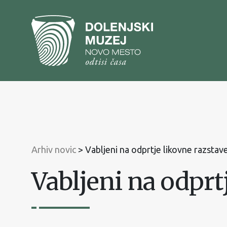
Na
vsebino
Na
glavni
meni
Arhiv novic
>
Vabljeni na odprtje likovne razstav
Vabljeni na odprt