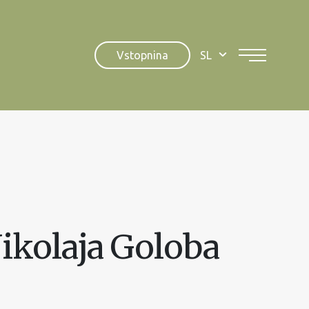
Vstopnina
SL
Nikolaja Goloba