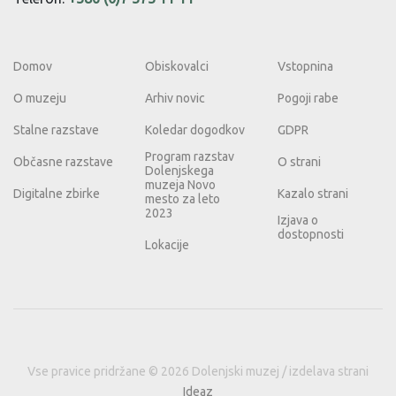
Domov
Obiskovalci
Vstopnina
O muzeju
Arhiv novic
Pogoji rabe
Stalne razstave
Koledar dogodkov
GDPR
Program razstav
Občasne razstave
O strani
Dolenjskega
muzeja Novo
Digitalne zbirke
Kazalo strani
mesto za leto
2023
Izjava o
dostopnosti
Lokacije
Vse pravice pridržane © 2026 Dolenjski muzej / izdelava strani
Ideaz