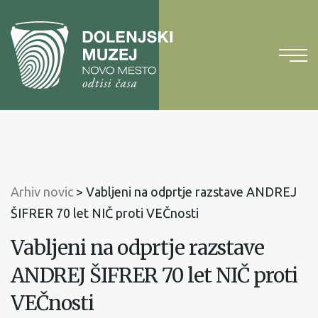
Na
vsebino
Na
glavni
meni
Arhiv novic
>
Vabljeni na odprtje razstave ANDREJ
ŠIFRER 70 let NIČ proti VEČnosti
Vabljeni na odprtje razstave
ANDREJ ŠIFRER 70 let NIČ proti
VEČnosti