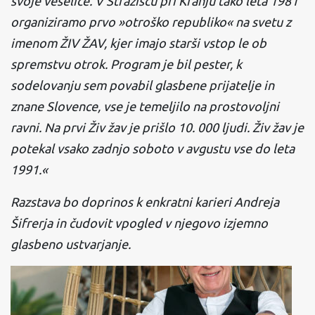
svoje veselice. V Stražišču pri Kranju tako leta 1981
organiziramo prvo »otroško republiko« na svetu z
imenom ŽIV ŽAV, kjer imajo starši vstop le ob
spremstvu otrok. Program je bil pester, k
sodelovanju sem povabil glasbene prijatelje in
znane Slovence, vse je temeljilo na prostovoljni
ravni. Na prvi Živ žav je prišlo 10. 000 ljudi. Živ žav je
potekal vsako zadnjo soboto v avgustu vse do leta
1991.«
Razstava bo doprinos k enkratni karieri Andreja
Šifrerja in čudovit vpogled v njegovo izjemno
glasbeno ustvarjanje.