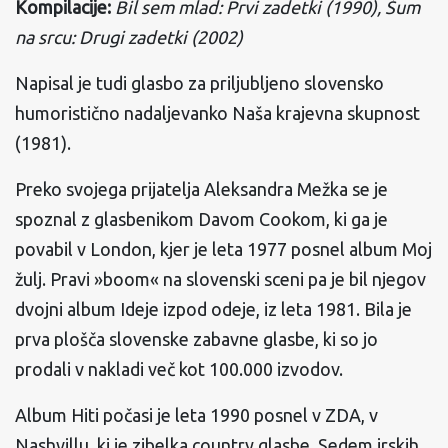
Kompilacije:
Bil sem mlad: Prvi zadetki (1990), Šum
na srcu: Drugi zadetki (2002)
Napisal je tudi glasbo za priljubljeno slovensko
humoristično nadaljevanko Naša krajevna skupnost
(1981).
Preko svojega prijatelja Aleksandra Mežka se je
spoznal z glasbenikom Davom Cookom, ki ga je
povabil v London, kjer je leta 1977 posnel album Moj
žulj. Pravi »boom« na slovenski sceni pa je bil njegov
dvojni album Ideje izpod odeje, iz leta 1981. Bila je
prva plošča slovenske zabavne glasbe, ki so jo
prodali v nakladi več kot 100.000 izvodov.
Album Hiti počasi je leta 1990 posnel v ZDA, v
Nashvillu, ki je zibelka country glasbe. Sedem irskih