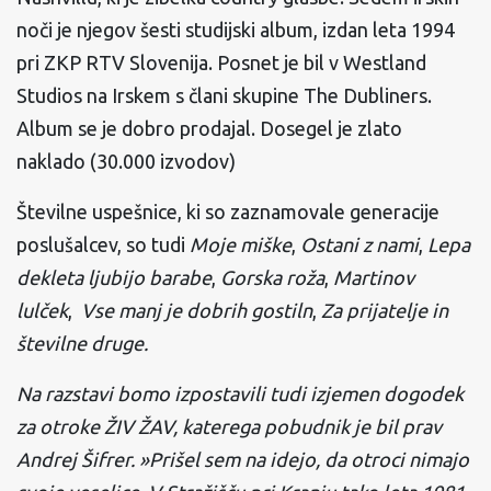
noči je njegov šesti studijski album, izdan leta 1994
pri ZKP RTV Slovenija. Posnet je bil v Westland
Studios na Irskem s člani skupine The Dubliners.
Album se je dobro prodajal. Dosegel je zlato
naklado (30.000 izvodov)
Številne uspešnice, ki so zaznamovale generacije
poslušalcev, so tudi
Moje miške
,
Ostani z nami
,
Lepa
dekleta ljubijo barabe
,
Gorska roža
,
Martinov
lulček
,
Vse manj je dobrih gostiln
,
Za prijatelje in
številne druge.
Na razstavi bomo izpostavili tudi izjemen dogodek
za otroke ŽIV ŽAV, katerega pobudnik je bil prav
Andrej Šifrer. »Prišel sem na idejo, da otroci nimajo