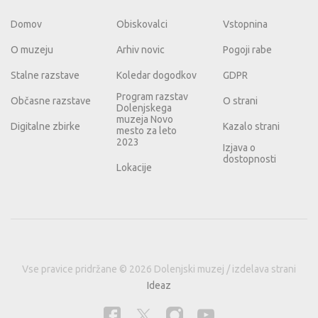
Domov
Obiskovalci
Vstopnina
O muzeju
Arhiv novic
Pogoji rabe
Stalne razstave
Koledar dogodkov
GDPR
Program razstav
Občasne razstave
O strani
Dolenjskega
muzeja Novo
Digitalne zbirke
Kazalo strani
mesto za leto
2023
Izjava o
dostopnosti
Lokacije
Vse pravice pridržane © 2026 Dolenjski muzej / izdelava strani
Ideaz