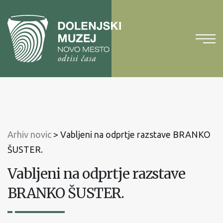
Na
vsebino
Na
glavni
meni
Arhiv novic
>
Vabljeni na odprtje razstave BRANKO
ŠUSTER.
Vabljeni na odprtje razstave
BRANKO ŠUSTER.