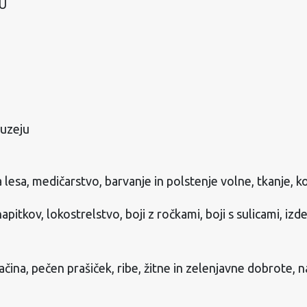
U
muzeju
 lesa, medičarstvo, barvanje in polstenje volne, tkanje, 
pitkov, lokostrelstvo, boji z ročkami, boji s sulicami, izd
ačina, pečen prašiček, ribe, žitne in zelenjavne dobrote,