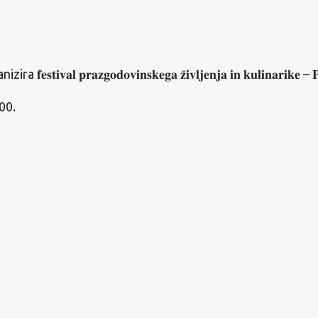
𝐚𝐳𝐠𝐨𝐝𝐨𝐯𝐢𝐧𝐬𝐤𝐞𝐠𝐚 𝐳̌𝐢𝐯𝐥𝐣𝐞𝐧𝐣𝐚 𝐢𝐧 𝐤𝐮𝐥𝐢𝐧𝐚𝐫𝐢𝐤𝐞 – 𝐏𝐫𝐚𝐳
00.