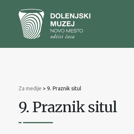
Na
vsebino
Na
glavni
meni
Za medije
>
9. Praznik situl
9. Praznik situl