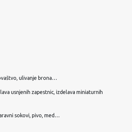
kovaštvo, ulivanje brona…
elava usnjenih zapestnic, izdelava miniaturnih
 naravni sokovi, pivo, med…