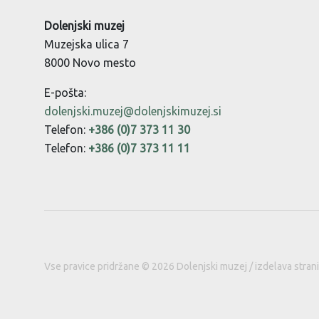
Dolenjski muzej
Muzejska ulica 7
8000 Novo mesto
E-pošta:
dolenjski.muzej@dolenjskimuzej.si
Telefon:
+386 (0)7 373 11 30
Telefon:
+386 (0)7 373 11 11
Vse pravice pridržane © 2026 Dolenjski muzej / izdelava stran