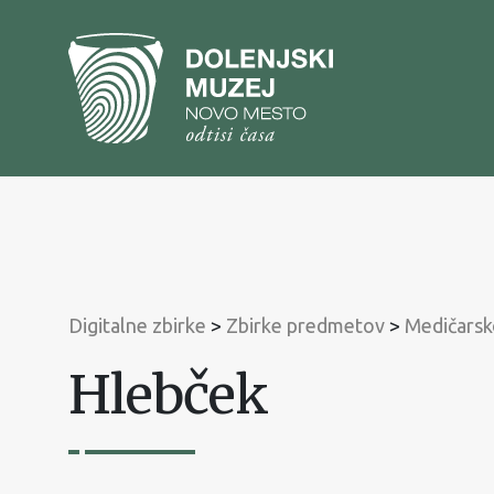
Na
vsebino
Na
glavni
meni
Digitalne zbirke
>
Zbirke predmetov
>
Medičarsk
Hlebček