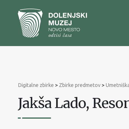
Na
vsebino
Na
glavni
meni
Digitalne zbirke
>
Zbirke predmetov
>
Umetniška
Jakša Lado, Reso