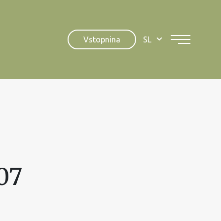
Vstopnina
SL
07