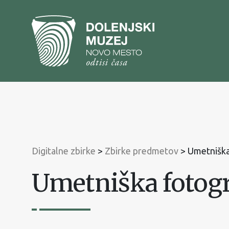
Na
vsebino
Na
glavni
meni
Digitalne zbirke
>
Zbirke predmetov
>
Umetniška
Umetniška fotogr