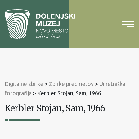
Na
vsebino
Na
glavni
meni
Digitalne zbirke
>
Zbirke predmetov
>
Umetniška
fotografija
>
Kerbler Stojan, Sam, 1966
Kerbler Stojan, Sam, 1966