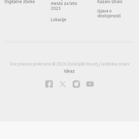
Digitalne zbirke
Kazalo strani
mesto za leto
2023
Izjava o
dostopnosti
Lokacije
Vse pravice pridržane © 2026 Dolenjski muzej / izdelava strani
Ideaz
Naša spletna stran za izboljšanje uporabniške izkušnje in analizo obiska uporablja
piškotke.
Informacije o piškotkih in pravna podlaga.
Zavrni
Dovoli.