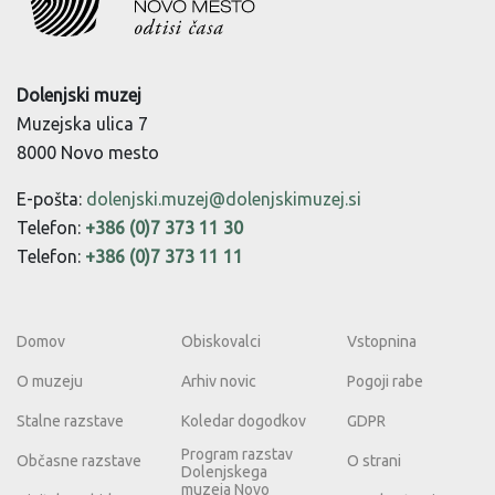
Dolenjski muzej
Muzejska ulica 7
8000 Novo mesto
E-pošta:
dolenjski.muzej@dolenjskimuzej.si
Telefon:
+386 (0)7 373 11 30
Telefon:
+386 (0)7 373 11 11
Domov
Obiskovalci
Vstopnina
O muzeju
Arhiv novic
Pogoji rabe
Stalne razstave
Koledar dogodkov
GDPR
Program razstav
Občasne razstave
O strani
Dolenjskega
muzeja Novo