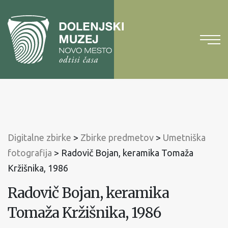
Na
vsebino
Na
glavni
meni
Digitalne zbirke
>
Zbirke predmetov
>
Umetniška
fotografija
>
Radovič Bojan, keramika Tomaža
Kržišnika, 1986
Radovič Bojan, keramika
Tomaža Kržišnika, 1986