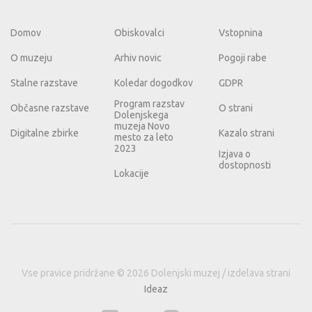
Domov
Obiskovalci
Vstopnina
O muzeju
Arhiv novic
Pogoji rabe
Stalne razstave
Koledar dogodkov
GDPR
Program razstav
Občasne razstave
O strani
Dolenjskega
muzeja Novo
Digitalne zbirke
Kazalo strani
mesto za leto
2023
Izjava o
dostopnosti
Lokacije
Vse pravice pridržane © 2026 Dolenjski muzej / izdelava strani
Ideaz