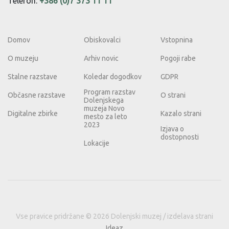
Telefon:
+386 (0)7 373 11 11
Domov
Obiskovalci
Vstopnina
O muzeju
Arhiv novic
Pogoji rabe
Stalne razstave
Koledar dogodkov
GDPR
Program razstav
Občasne razstave
O strani
Dolenjskega
muzeja Novo
Digitalne zbirke
Kazalo strani
mesto za leto
2023
Izjava o
dostopnosti
Lokacije
Vse pravice pridržane © 2026 Dolenjski muzej / izdelava strani
Ideaz