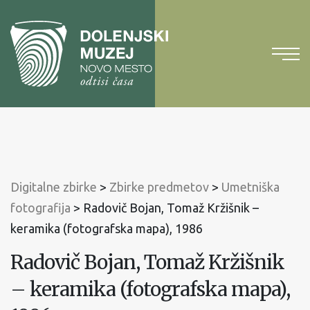
Na
vsebino
Na
glavni
meni
Digitalne zbirke
>
Zbirke predmetov
>
Umetniška
fotografija
>
Radovič Bojan, Tomaž Kržišnik –
keramika (fotografska mapa), 1986
Radovič Bojan, Tomaž Kržišnik
– keramika (fotografska mapa),