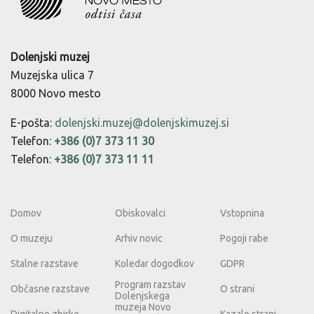
Dolenjski muzej
Muzejska ulica 7
8000 Novo mesto
E-pošta:
dolenjski.muzej@dolenjskimuzej.si
Telefon:
+386 (0)7 373 11 30
Telefon:
+386 (0)7 373 11 11
Domov
Obiskovalci
Vstopnina
O muzeju
Arhiv novic
Pogoji rabe
Stalne razstave
Koledar dogodkov
GDPR
Program razstav
Občasne razstave
O strani
Dolenjskega
muzeja Novo
Digitalne zbirke
Kazalo strani