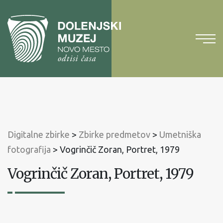
Na
vsebino
Na
glavni
meni
Digitalne zbirke
>
Zbirke predmetov
>
Umetniška
fotografija
>
Vogrinčič Zoran, Portret, 1979
Vogrinčič Zoran, Portret, 1979