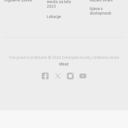
mesto za leto
2023
Izjava o
dostopnosti
Lokacije
Vse pravice pridržane © 2026 Dolenjski muzej / izdelava strani
Ideaz
Naša spletna stran za izboljšanje uporabniške izkušnje in analizo obiska uporablja
piškotke.
Informacije o piškotkih in pravna podlaga.
Zavrni
Dovoli.