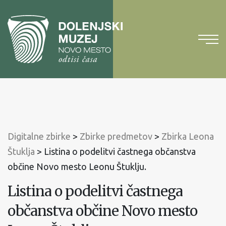
Na
vsebino
Na
glavni
meni
Digitalne zbirke
>
Zbirke predmetov
>
Zbirka Leona
Štuklja
>
Listina o podelitvi častnega občanstva
občine Novo mesto Leonu Štuklju.
Listina o podelitvi častnega
občanstva občine Novo mesto