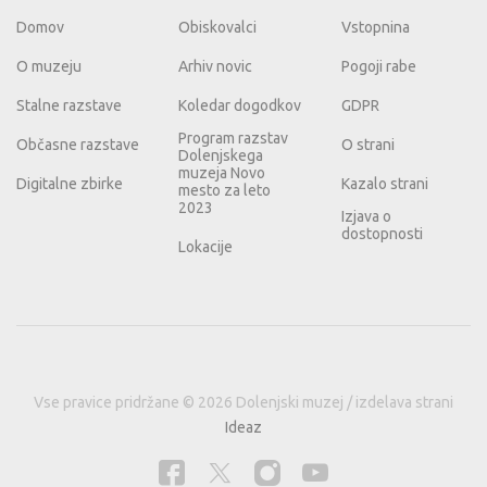
Domov
Obiskovalci
Vstopnina
O muzeju
Arhiv novic
Pogoji rabe
Stalne razstave
Koledar dogodkov
GDPR
Program razstav
Občasne razstave
O strani
Dolenjskega
muzeja Novo
Digitalne zbirke
Kazalo strani
mesto za leto
2023
Izjava o
dostopnosti
Lokacije
Vse pravice pridržane © 2026 Dolenjski muzej / izdelava strani
Ideaz