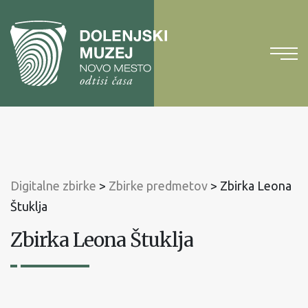
Na
vsebino
Na
glavni
meni
Digitalne zbirke
>
Zbirke predmetov
>
Zbirka Leona
Štuklja
Zbirka Leona Štuklja