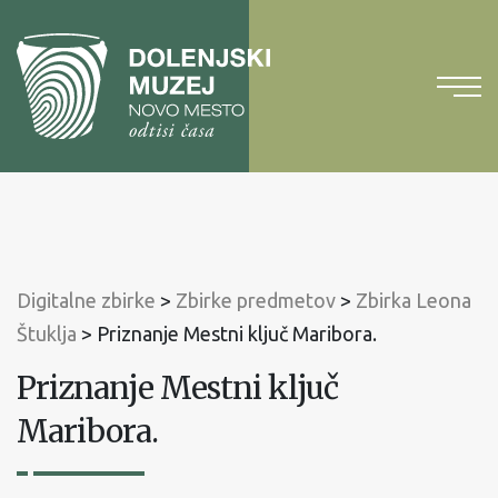
Na
vsebino
Na
glavni
meni
Digitalne zbirke
>
Zbirke predmetov
>
Zbirka Leona
Štuklja
>
Priznanje Mestni ključ Maribora.
Priznanje Mestni ključ
Maribora.