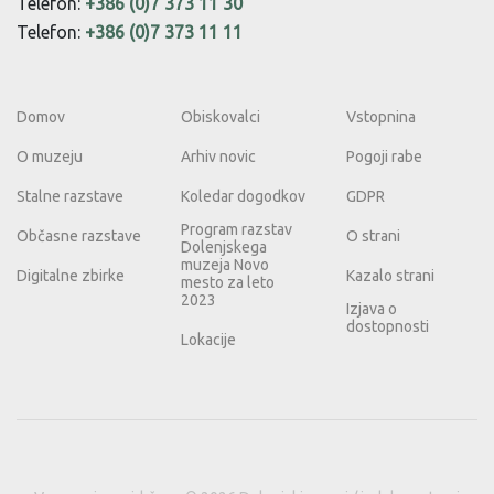
Telefon:
+386 (0)7 373 11 30
Telefon:
+386 (0)7 373 11 11
Domov
Obiskovalci
Vstopnina
O muzeju
Arhiv novic
Pogoji rabe
Stalne razstave
Koledar dogodkov
GDPR
Program razstav
Občasne razstave
O strani
Dolenjskega
muzeja Novo
Digitalne zbirke
Kazalo strani
mesto za leto
2023
Izjava o
dostopnosti
Lokacije