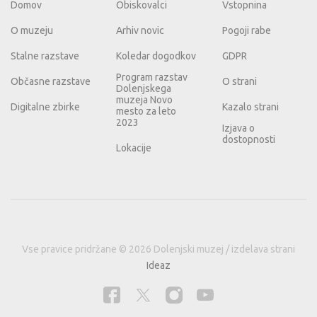
Domov
Obiskovalci
Vstopnina
O muzeju
Arhiv novic
Pogoji rabe
Stalne razstave
Koledar dogodkov
GDPR
Program razstav
Občasne razstave
O strani
Dolenjskega
muzeja Novo
Digitalne zbirke
Kazalo strani
mesto za leto
2023
Izjava o
dostopnosti
Lokacije
Vse pravice pridržane © 2026 Dolenjski muzej / izdelava strani
Ideaz