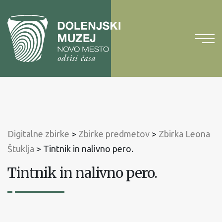
Na
vsebino
Na
glavni
meni
Digitalne zbirke
>
Zbirke predmetov
>
Zbirka Leona
Štuklja
>
Tintnik in nalivno pero.
Tintnik in nalivno pero.