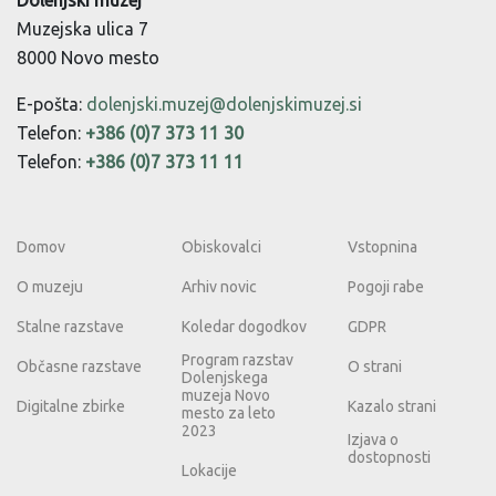
Dolenjski muzej
Muzejska ulica 7
8000 Novo mesto
E-pošta:
dolenjski.muzej@dolenjskimuzej.si
Telefon:
+386 (0)7 373 11 30
Telefon:
+386 (0)7 373 11 11
Domov
Obiskovalci
Vstopnina
O muzeju
Arhiv novic
Pogoji rabe
Stalne razstave
Koledar dogodkov
GDPR
Program razstav
Občasne razstave
O strani
Dolenjskega
muzeja Novo
Digitalne zbirke
Kazalo strani
mesto za leto
2023
Izjava o
dostopnosti
Lokacije