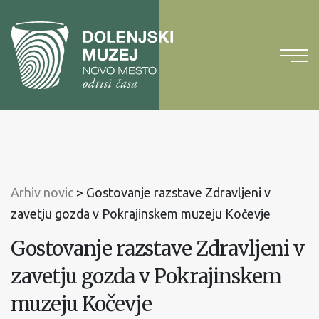
Na
vsebino
Na
glavni
meni
Arhiv novic
>
Gostovanje razstave Zdravljeni v
zavetju gozda v Pokrajinskem muzeju Kočevje
Gostovanje razstave Zdravljeni v
zavetju gozda v Pokrajinskem
muzeju Kočevje