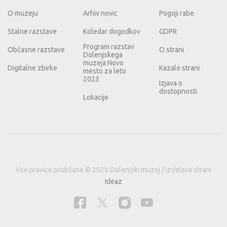
O muzeju
Arhiv novic
Pogoji rabe
Stalne razstave
Koledar dogodkov
GDPR
Program razstav
Občasne razstave
O strani
Dolenjskega
muzeja Novo
Digitalne zbirke
Kazalo strani
mesto za leto
2023
Izjava o
dostopnosti
Lokacije
Vse pravice pridržane © 2026 Dolenjski muzej / izdelava strani
Ideaz