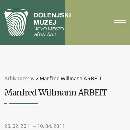
Na
vsebino
Na
glavni
meni
Arhiv razstav
>
Manfred Willmann ARBEIT
Manfred Willmann ARBEIT
25. 02. 2011 – 10. 04. 2011