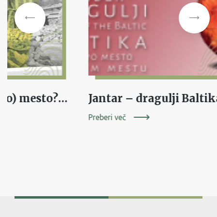
Razstava In (Novo) mesto? nemško bombardiranje. ruševine. obnova. na ogled v Pivki in Dolenjskih Toplicah
Preberi več