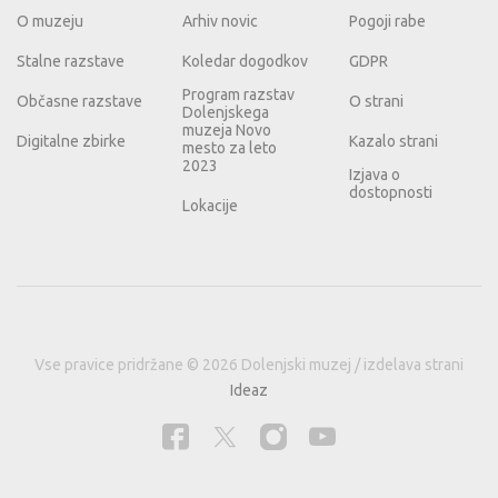
O muzeju
Arhiv novic
Pogoji rabe
Stalne razstave
Koledar dogodkov
GDPR
Program razstav
Občasne razstave
O strani
Dolenjskega
muzeja Novo
Digitalne zbirke
Kazalo strani
mesto za leto
2023
Izjava o
dostopnosti
Lokacije
Vse pravice pridržane © 2026 Dolenjski muzej / izdelava strani
Ideaz