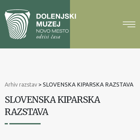
Na
vsebino
Na
glavni
meni
Arhiv razstav
>
SLOVENSKA KIPARSKA RAZSTAVA
SLOVENSKA KIPARSKA
RAZSTAVA