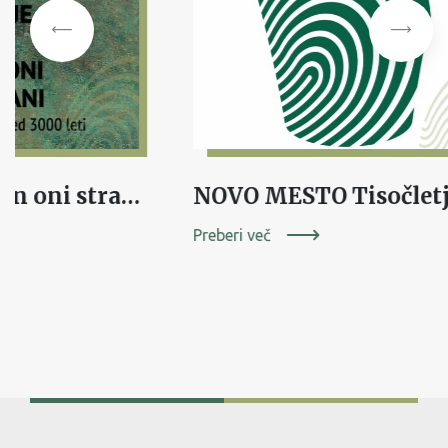
Življenje na tej in oni strani – Novo mesto pred 3000 leti
Preberi več