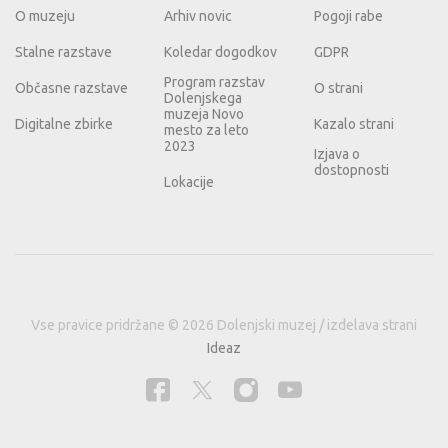
O muzeju
Arhiv novic
Pogoji rabe
Stalne razstave
Koledar dogodkov
GDPR
Program razstav
Občasne razstave
O strani
Dolenjskega
muzeja Novo
Digitalne zbirke
Kazalo strani
mesto za leto
2023
Izjava o
dostopnosti
Lokacije
Vse pravice pridržane © 2026 Dolenjski muzej / izdelava strani
Ideaz