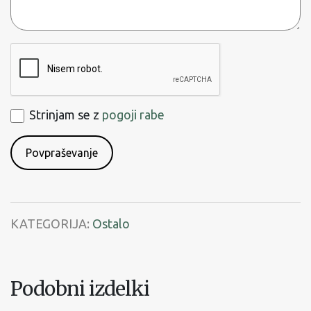
ReCaptcha
Strinjam
Strinjam se z
pogoji rabe
se
s
pogoji
rabe
KATEGORIJA:
Ostalo
Podobni izdelki