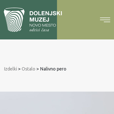
Na
vsebino
Na
glavni
meni
Izdelki
>
Ostalo
>
Nalivno pero