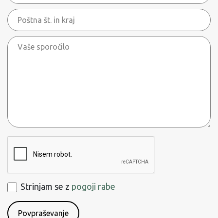
Poštna
št.
Vaše
in
sporočilo
kraj
ReCaptcha
Strinjam
Strinjam se z
pogoji rabe
se
s