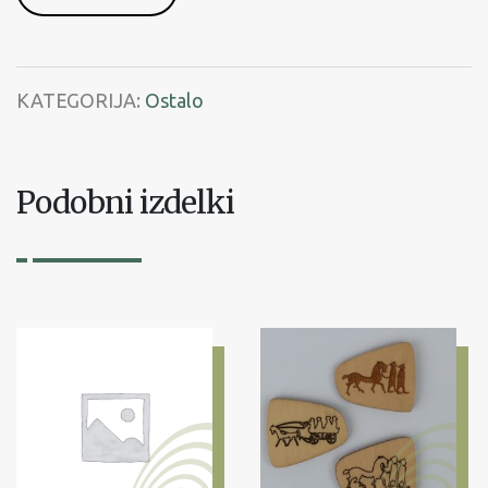
pogoji
rabe
KATEGORIJA:
Ostalo
Podobni izdelki