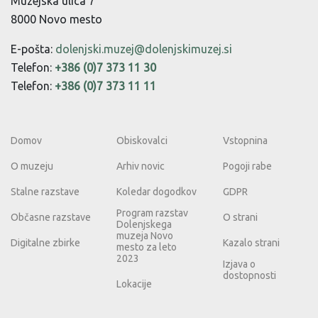
Muzejska ulica 7
8000 Novo mesto
E-pošta:
dolenjski.muzej@dolenjskimuzej.si
Telefon:
+386 (0)7 373 11 30
Telefon:
+386 (0)7 373 11 11
Domov
Obiskovalci
Vstopnina
O muzeju
Arhiv novic
Pogoji rabe
Stalne razstave
Koledar dogodkov
GDPR
Program razstav
Občasne razstave
O strani
Dolenjskega
muzeja Novo
Digitalne zbirke
Kazalo strani
mesto za leto
2023
Izjava o
dostopnosti
Lokacije