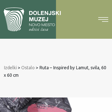
Na
vsebino
Na
glavni
meni
Izdelki
>
Ostalo
>
Ruta – Inspired by Lamut, svila, 60
x 60 cm