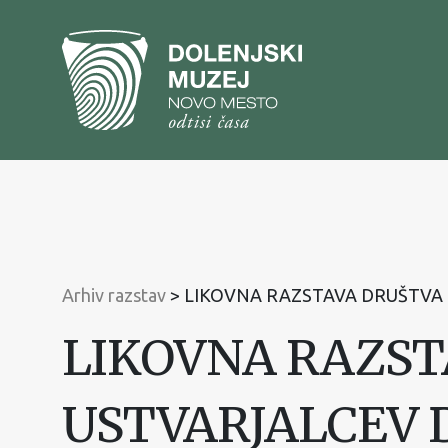
Na
vsebino
Na
glavni
meni
Arhiv razstav
>
LIKOVNA RAZSTAVA DRUŠTVA
LIKOVNA RAZST
USTVARJALCEV 