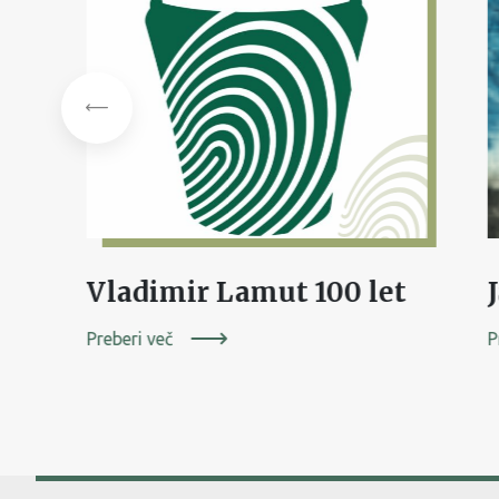
Josip Germ: razstava ob 150-letnici rojstva
Vladimir Lamut 100 let
Preberi več
P