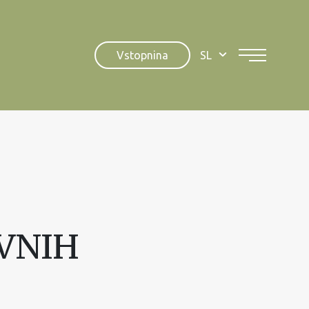
Vstopnina
SL
VNIH