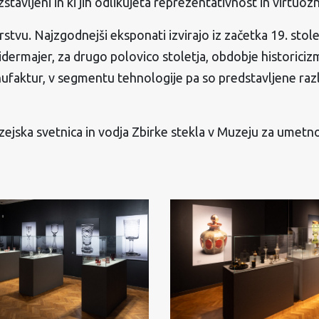
zstavljeni in ki jih odlikujeta reprezentativnost in virtuoz
tvu. Najzgodnejši eksponati izvirajo iz začetka 19. stolet
ermajer, za drugo polovico stoletja, obdobje historicizma
ufaktur, v segmentu tehnologije pa so predstavljene raz
ejska svetnica in vodja Zbirke stekla v Muzeju za umetn