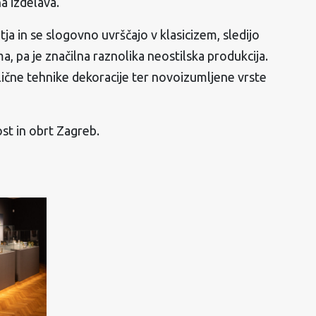
na izdelava.
ja in se slogovno uvrščajo v klasicizem, sledijo
, pa je značilna raznolika neostilska produkcija.
lične tehnike dekoracije ter novoizumljene vrste
ost in obrt Zagreb.