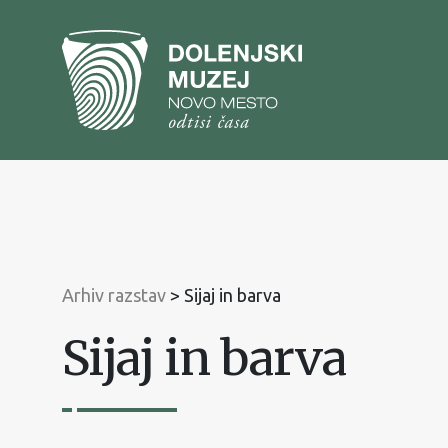
Na
vsebino
Na
glavni
meni
Arhiv razstav
>
Sijaj in barva
Sijaj in barva