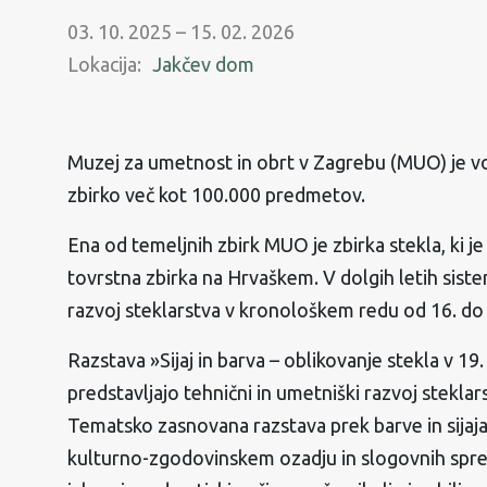
03. 10. 2025 – 15. 02. 2026
Lokacija:
Jakčev dom
Muzej za umetnost in obrt v Zagrebu (MUO) je vo
zbirko več kot 100.000 predmetov.
Ena od temeljnih zbirk MUO je zbirka stekla, ki j
tovrstna zbirka na Hrvaškem. V dolgih letih sistem
razvoj steklarstva v kronološkem redu od 16. do 2
Razstava »Sijaj in barva – oblikovanje stekla v 19
predstavljajo tehnični in umetniški razvoj steklarst
Tematsko zasnovana razstava prek barve in sijaja 
kulturno-zgodovinskem ozadju in slogovnih spreme