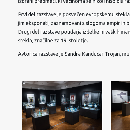
izbrani predmeti, ki večinoma še nikoli niso bili ra
Prvi del razstave je posvečen evropskemu steklars
jim eksponati, zaznamovani s slogoma empir in bid
Drugi del razstave poudarja izdelke hrvaških man
stekla, značilne za 19. stoletje.
Avtorica razstave je Sandra Kandučar Trojan, muz