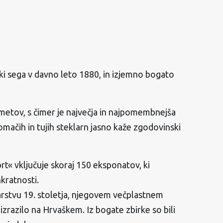
ki sega v davno leto 1880, in izjemno bogato
edmetov, s čimer je največja in najpomembnejša
domačih in tujih steklarn jasno kaže zgodovinski
brt« vključuje skoraj 150 eksponatov, ki
nkratnosti.
larstvu 19. stoletja, njegovem večplastnem
razilo na Hrvaškem. Iz bogate zbirke so bili