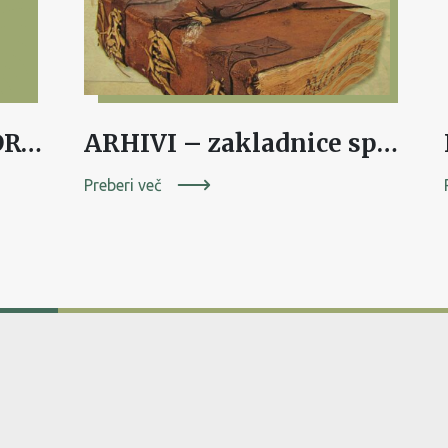
LIKOVNA RAZSTAVA DRUŠTVA LIKOVNIH USTVARJALCEV DOLENJSKE
ARHIVI – zakladnice spominov
Preberi več