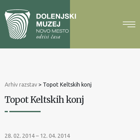
Na
vsebino
Na
glavni
meni
Arhiv razstav
>
Topot Keltskih konj
Topot Keltskih konj
28. 02. 2014 – 12. 04. 2014