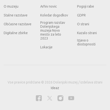
O muzeju
Arhiv novic
Pogoji rabe
Stalne razstave
Koledar dogodkov
GDPR
Program razstav
Občasne razstave
O strani
Dolenjskega
muzeja Novo
Digitalne zbirke
Kazalo strani
mesto za leto
2023
Izjava o
dostopnosti
Lokacije
Vse pravice pridržane © 2026 Dolenjski muzej / izdelava strani
Ideaz