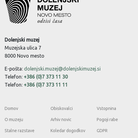
Dolenjski muzej
Muzejska ulica 7
8000 Novo mesto
E-pošta:
dolenjski.muzej@dolenjskimuzej.si
Telefon:
+386 (0)7 373 11 30
Telefon:
+386 (0)7 373 11 11
Domov
Obiskovalci
Vstopnina
O muzeju
Arhiv novic
Pogoji rabe
Stalne razstave
Koledar dogodkov
GDPR