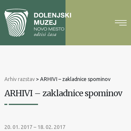
Na
vsebino
Na
glavni
meni
Arhiv razstav
>
ARHIVI – zakladnice spominov
ARHIVI – zakladnice spominov
20. 01. 2017 – 18. 02. 2017