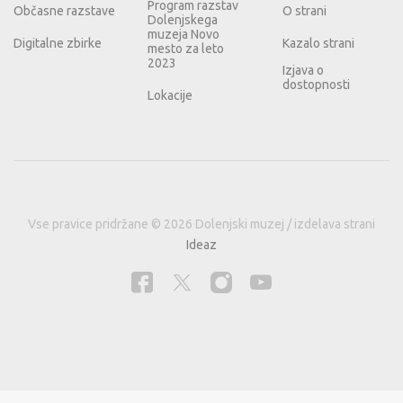
Program razstav
Občasne razstave
O strani
Dolenjskega
muzeja Novo
Digitalne zbirke
Kazalo strani
mesto za leto
2023
Izjava o
dostopnosti
Lokacije
Vse pravice pridržane © 2026 Dolenjski muzej / izdelava strani
Ideaz