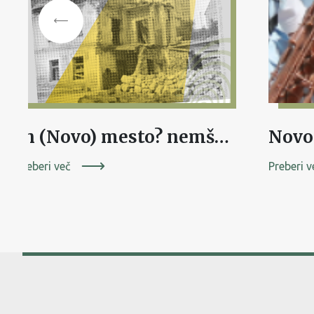
In (Novo) mesto? nemško bombardiranje. ruševine. obnova.
Novo
Preberi več
Preberi v