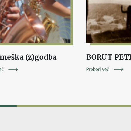
meška (z)godba
eč
Preberi več