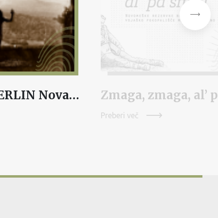
BORUT PETERLIN Nova zemlja/Tišina
Preberi več