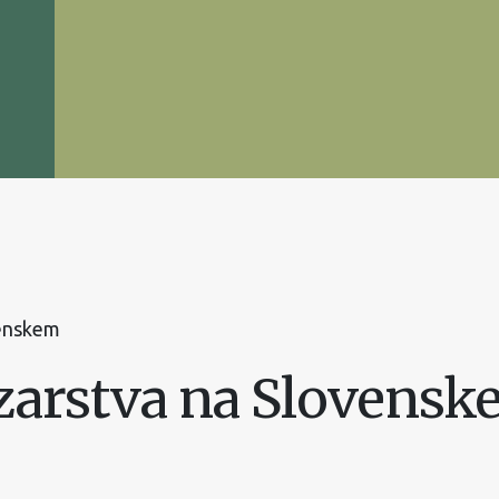
venskem
lezarstva na Slovens