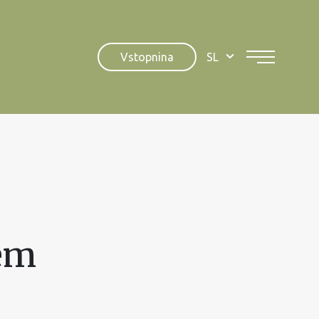
Vstopnina
SL
kem