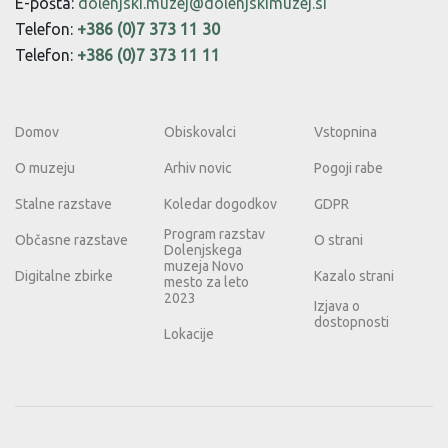
E-pošta:
dolenjski.muzej@dolenjskimuzej.si
Telefon:
+386 (0)7 373 11 30
Telefon:
+386 (0)7 373 11 11
Domov
Obiskovalci
Vstopnina
O muzeju
Arhiv novic
Pogoji rabe
Stalne razstave
Koledar dogodkov
GDPR
Program razstav
Občasne razstave
O strani
Dolenjskega
muzeja Novo
Digitalne zbirke
Kazalo strani
mesto za leto
2023
Izjava o
dostopnosti
Lokacije