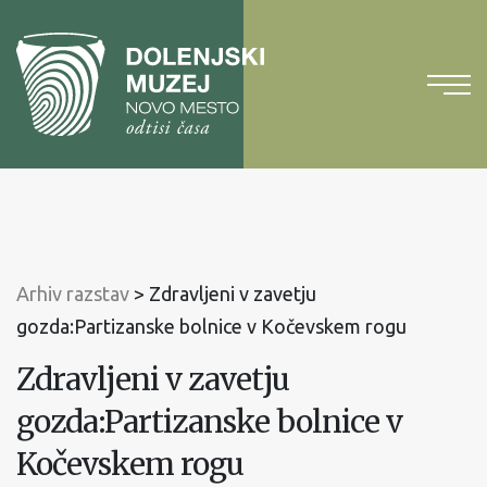
Na
vsebino
Na
glavni
meni
Arhiv razstav
>
Zdravljeni v zavetju
gozda:Partizanske bolnice v Kočevskem rogu
Zdravljeni v zavetju
gozda:Partizanske bolnice v
Kočevskem rogu