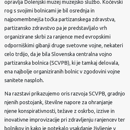
opravlja Dolenjski muzej muzejsko službo. Kočevski
rog s svojimi bolnicami je bil osrednja in
najpomembnejša točka partizanskega zdravstva,
partizansko zdravstvo pa je predstavljalo vrh
organizirane skrbi za ranjence med evropskimi
odporniškimi gibanji druge svetovne vojne, nekateri
celo trdijo, da je bila Slovenska centralna vojno
partizanska bolnica (SCVPB), ki je tamkaj delovala,
ena najbolje organiziranih bolnic v zgodovini vojne
sanitete nasploh.
Na razstavi prikazujemo oris razvoja SCVPB, gradnjo
njenih postojank, številne napore za ohranjanje
njene konspirativnosti, težave z oskrbo, izzive in
inovativne improvizacije pri zdravljenju ranjencev ter
bolnikov in kako je potekalo vsakdanje življenje v